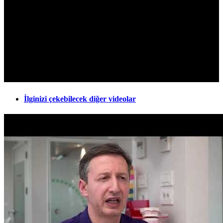
İlginizi çekebilecek diğer videolar