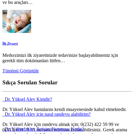
ve bu araçları…
İlk Ziyaret
Merkezimizi ilk ziyaretinizde tedavinize başlayabilmemiz için
gerekli tüm dokümanları lütfen…
Tümünü Görüntüle
Sıkça Sorulan Sorular
Dr. Yüksel Alev Kimdir?
Dr. Yüksel Alev hastalarını kendi muayenesinde kabul etmektedir.
Dr. Yüksel Alev için nasıl randevu alabilirim?
Dr. Yüksel Alev için randevu almak için; 0(232) 422 59 99 ve
Dr. Yüksel Alev İletişim Numarası Nedir?
0(533) 639 20 35 numaralı telefonu kullanabilirsiniz. Gerek arama